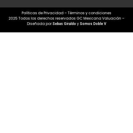
Políticas de Privacidad – Términos y condiciones
2025 Todos los derechos reservados GC Mexicana Valuación –
Diseñada por
y
Sebas Giraldo
Somos Doble V